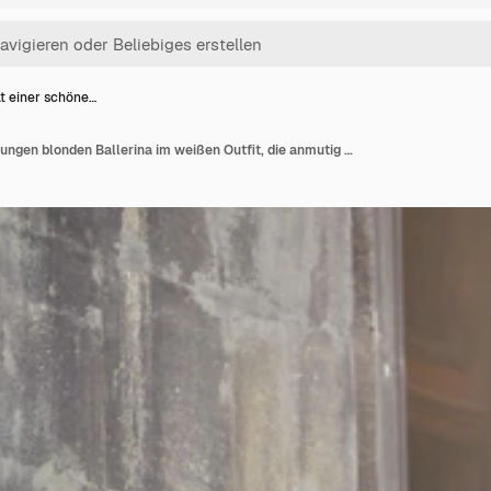
ät einer schöne…
Porträt einer schönen jungen blonden Ballerina im weißen Outfit, die anmutig auf der Treppe eines alten Schlosses steht.