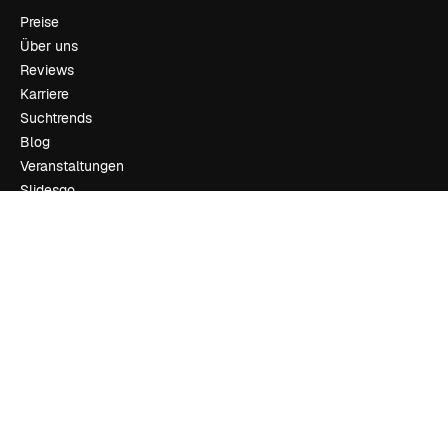
Preise
Über uns
Reviews
Karriere
Suchtrends
Blog
Veranstaltungen
Slidesgo
Deine Inhalte verkaufen
Pressesaal
Suchst du nach magnific.ai
Kontakt aufnehmen
Kundensupport
Instagram
YouTube
LinkedIn
TikTok