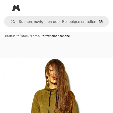
Magnific
Close menu
Nach B
Startseite
/
Stock
/
Fotos
/
Porträt einer schöne…