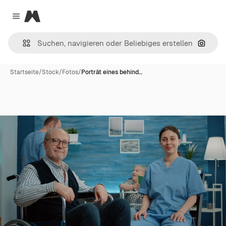
Magnific
Close menu
Nach B
Startseite
/
Stock
/
Fotos
/
Porträt eines behind…