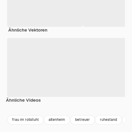
Ähnliche Vektoren
Ähnliche Videos
Premium
Premium
Premium
Premium
frau im rollstuhl
altenheim
betreuer
ruhestand
se