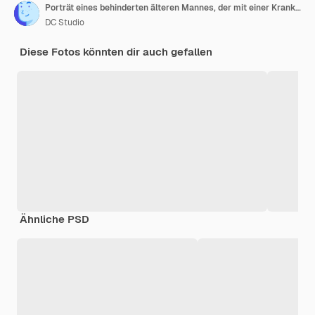
Porträt eines behinderten älteren Mannes, der mit einer Krankenschwester im Pflegeheim sitzt und in die Kamera blickt. Rentner im Rollstuhl, der Hilfe und Unterstützung von einem medizinischen Assistenten in der Einrichtung erhält
DC Studio
Diese Fotos könnten dir auch gefallen
Ähnliche PSD