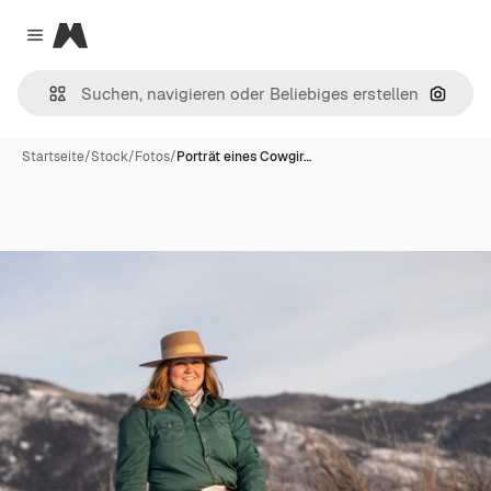
Magnific
Close menu
Nach B
Startseite
/
Stock
/
Fotos
/
Porträt eines Cowgir…