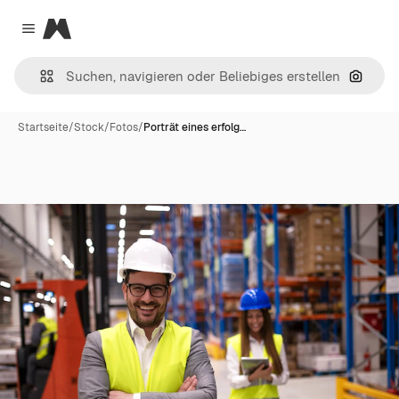
Magnific
Close menu
Nach B
Startseite
/
Stock
/
Fotos
/
Porträt eines erfolg…