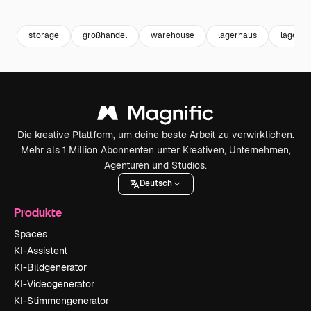
Premium
Premium
Premium
Premium
storage
großhandel
warehouse
lagerhaus
lagerun
Die kreative Plattform, um deine beste Arbeit zu verwirklichen.
Mehr als 1 Million Abonnenten unter Kreativen, Unternehmen,
Agenturen und Studios.
Deutsch
Produkte
Spaces
KI-Assistent
KI-Bildgenerator
KI-Videogenerator
KI-Stimmengenerator