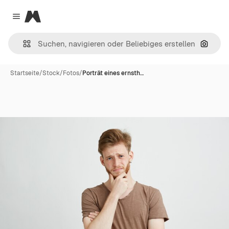
Magnific
Close menu
Nach B
Startseite
/
Stock
/
Fotos
/
Porträt eines ernsth…