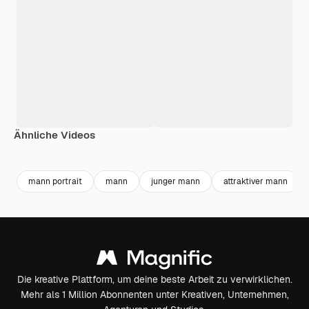
Ähnliche Videos
Premium
Premium
mann portrait
mann
junger mann
attraktiver mann
Die kreative Plattform, um deine beste Arbeit zu verwirklichen.
Mehr als 1 Million Abonnenten unter Kreativen, Unternehmen,