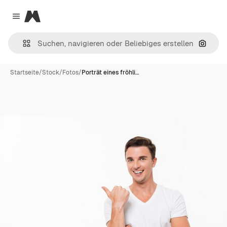
Magnific
Close menu
Nach B
Startseite
/
Stock
/
Fotos
/
Porträt eines fröhli…