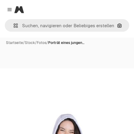
Magnific
Close menu
Nach B
Startseite
/
Stock
/
Fotos
/
Porträt eines jungen…