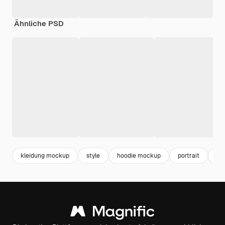
Ähnliche PSD
kleidung mockup
style
hoodie mockup
portrait
fra