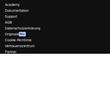
Academy
Dokumentation
Support
AGB
Datenschutzerklärung
Originale
Neu
Cookie-Richtlinie
Vertrauenszentrum
Partner
Unternehmen
Unternehmen
Preise
Über uns
Reviews
Karriere
Suchtrends
Blog