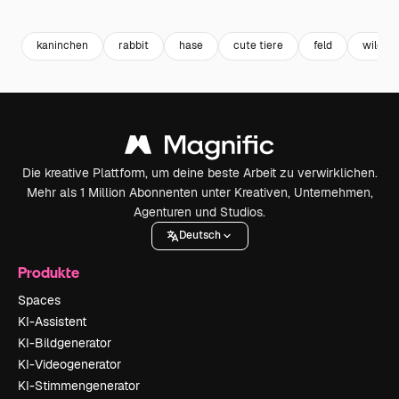
Premium
Premium
Premium
Premium
kaninchen
rabbit
hase
cute tiere
feld
wild
Die kreative Plattform, um deine beste Arbeit zu verwirklichen.
Mehr als 1 Million Abonnenten unter Kreativen, Unternehmen,
Agenturen und Studios.
Deutsch
Produkte
Spaces
KI-Assistent
KI-Bildgenerator
KI-Videogenerator
KI-Stimmengenerator