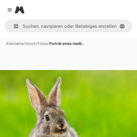
Magnific
Close menu
Nach B
Startseite
/
Stock
/
Fotos
/
Porträt eines niedli…