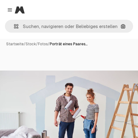
Magnific
Close menu
Nach B
Startseite
/
Stock
/
Fotos
/
Porträt eines Paares…