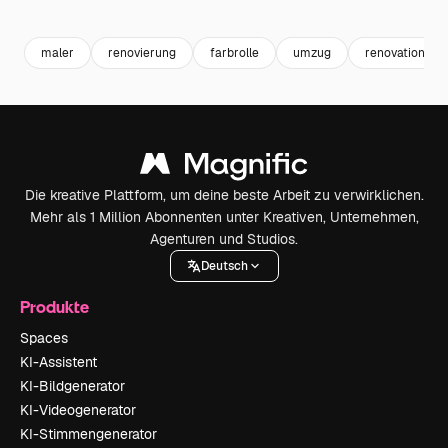
Premium
Premium
Premium
Premium
maler
renovierung
farbrolle
umzug
renovation
Die kreative Plattform, um deine beste Arbeit zu verwirklichen.
Mehr als 1 Million Abonnenten unter Kreativen, Unternehmen,
Agenturen und Studios.
Deutsch
Produkte
Spaces
KI-Assistent
KI-Bildgenerator
KI-Videogenerator
KI-Stimmengenerator