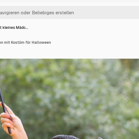
ät kleines Mädc…
en mit Kostüm für Halloween