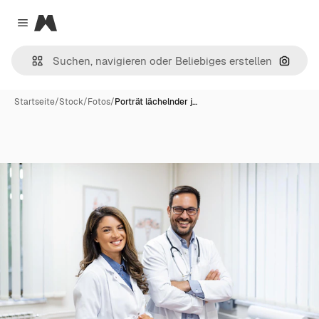
Magnific
Close menu
Nach B
Startseite
/
Stock
/
Fotos
/
Porträt lächelnder j…