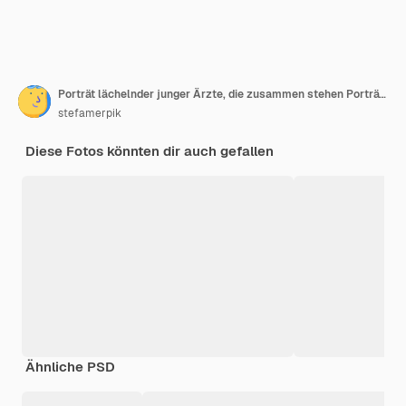
Porträt lächelnder junger Ärzte, die zusammen stehen Porträt des medizinischen Personals in einem modernen Krankenhaus, das zur Kamera lächelt
stefamerpik
Diese Fotos könnten dir auch gefallen
Ähnliche PSD