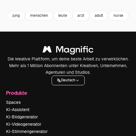
Premium
Premium
Premium
Premium
jung
menschen
leute
arzt
adult
nurse
k
Die kreative Plattform, um deine beste Arbeit zu verwirklichen.
Mehr als 1 Million Abonnenten unter Kreativen, Unternehmen,
Agenturen und Studios.
Deutsch
Produkte
Spaces
KI-Assistent
KI-Bildgenerator
KI-Videogenerator
KI-Stimmengenerator