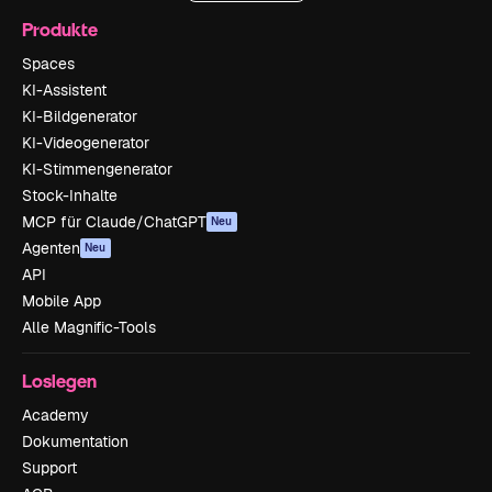
Produkte
Spaces
KI-Assistent
KI-Bildgenerator
KI-Videogenerator
KI-Stimmengenerator
Stock-Inhalte
MCP für Claude/ChatGPT
Neu
Agenten
Neu
API
Mobile App
Alle Magnific-Tools
Loslegen
Academy
Dokumentation
Support