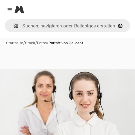
Magnific
Close menu
Nach B
Startseite
/
Stock
/
Fotos
/
Porträt von Callcent…