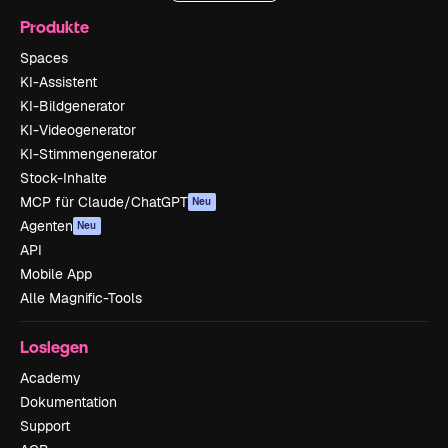
Produkte
Spaces
KI-Assistent
KI-Bildgenerator
KI-Videogenerator
KI-Stimmengenerator
Stock-Inhalte
MCP für Claude/ChatGPT
Neu
Agenten
Neu
API
Mobile App
Alle Magnific-Tools
Loslegen
Academy
Dokumentation
Support