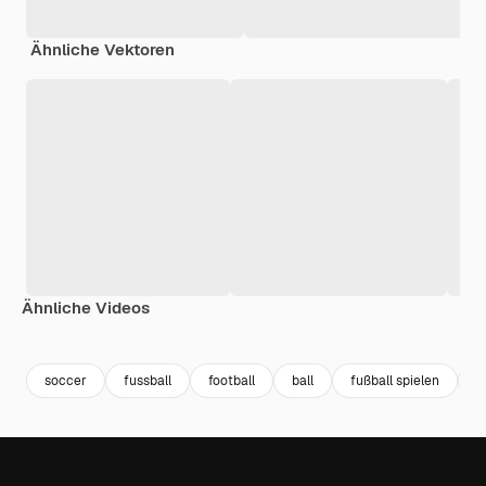
Ähnliche Vektoren
Ähnliche Videos
Premium
Premium
Premium
Premium
soccer
fussball
football
ball
fußball spielen
f