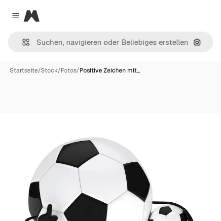
Magnific
Close menu
Nach B
Startseite
/
Stock
/
Fotos
/
Positive Zeichen mit…