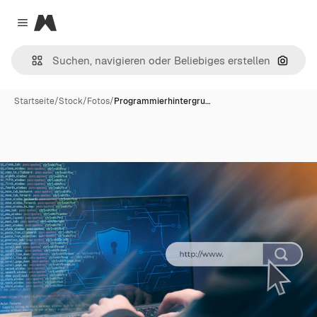
Magnific
Close menu
Nach B
Startseite
/
Stock
/
Fotos
/
Programmierhintergru…