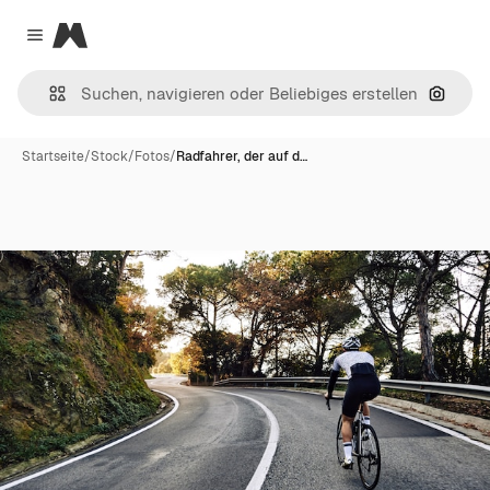
Magnific
Close menu
Nach B
Startseite
/
Stock
/
Fotos
/
Radfahrer, der auf d…