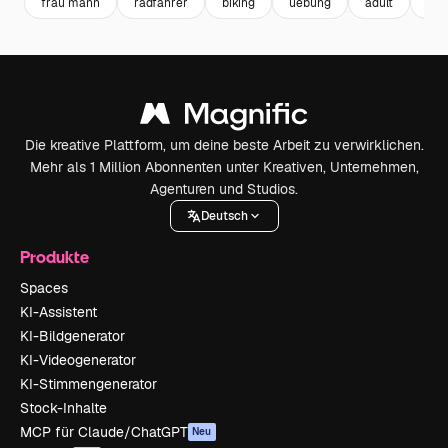
frau mann
radfahrer
biking
uebung
adult
ma
Die kreative Plattform, um deine beste Arbeit zu verwirklichen.
Mehr als 1 Million Abonnenten unter Kreativen, Unternehmen,
Agenturen und Studios.
Deutsch
Produkte
Spaces
KI-Assistent
KI-Bildgenerator
KI-Videogenerator
KI-Stimmengenerator
Stock-Inhalte
MCP für Claude/ChatGPT
Neu