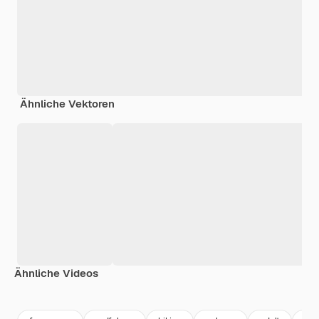
Ähnliche Vektoren
Ähnliche Videos
Premium
Premium
Generiert von KI
Premium
Premium