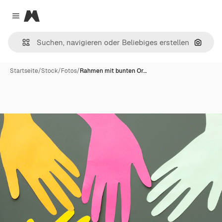
Magnific
Close menu
Nach B
Startseite
/
Stock
/
Fotos
/
Rahmen mit bunten Or…