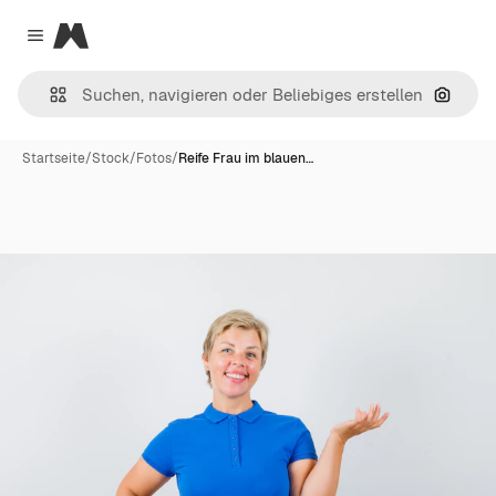
Magnific
Close menu
Nach B
Startseite
/
Stock
/
Fotos
/
Reife Frau im blauen…