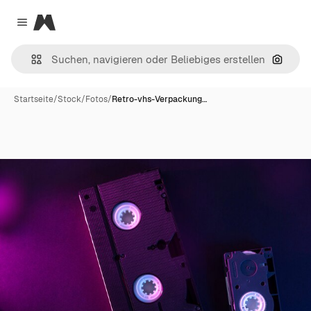
Magnific
Close menu
Nach B
Startseite
/
Stock
/
Fotos
/
Retro-vhs-Verpackung…