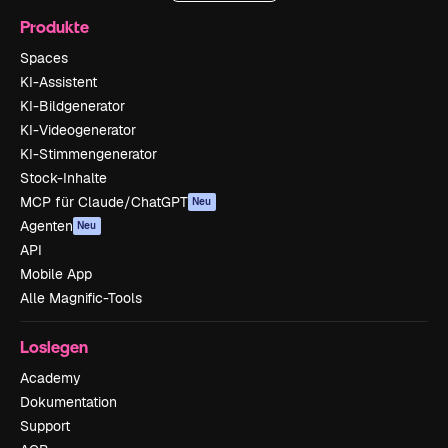
Produkte
Spaces
KI-Assistent
KI-Bildgenerator
KI-Videogenerator
KI-Stimmengenerator
Stock-Inhalte
MCP für Claude/ChatGPT
Neu
Agenten
Neu
API
Mobile App
Alle Magnific-Tools
Loslegen
Academy
Dokumentation
Support