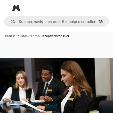
Magnific
Close menu
Nach B
Startseite
/
Stock
/
Fotos
/
Rezeptionisten in el…