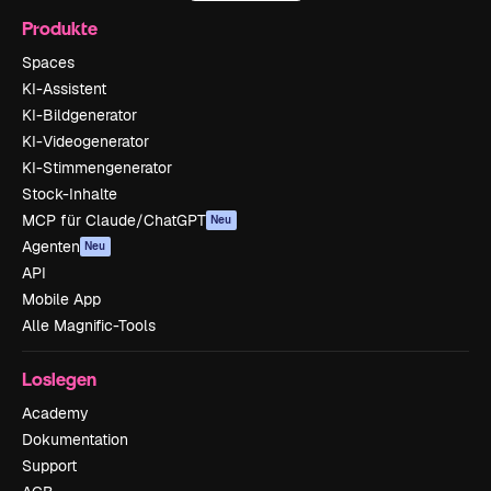
Produkte
Spaces
KI-Assistent
KI-Bildgenerator
KI-Videogenerator
KI-Stimmengenerator
Stock-Inhalte
MCP für Claude/ChatGPT
Neu
Agenten
Neu
API
Mobile App
Alle Magnific-Tools
Loslegen
Academy
Dokumentation
Support