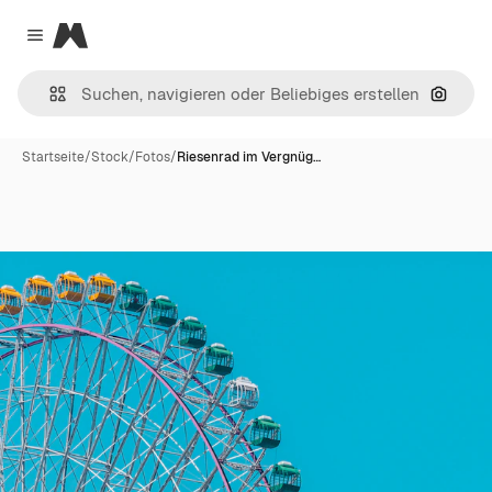
Magnific
Close menu
Nach B
Startseite
/
Stock
/
Fotos
/
Riesenrad im Vergnüg…