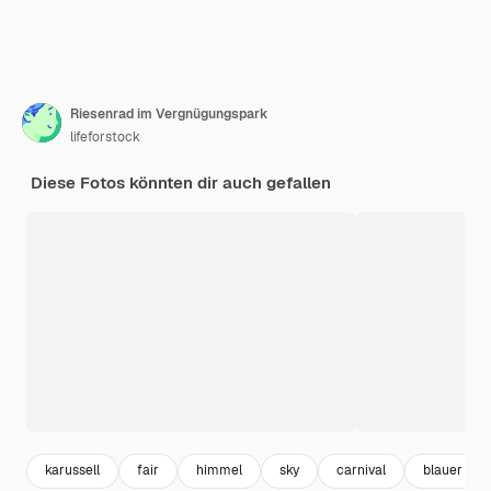
Riesenrad im Vergnügungspark
lifeforstock
Diese Fotos könnten dir auch gefallen
karussell
fair
himmel
sky
carnival
blauer hi