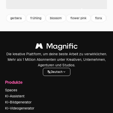
gerbera
frühling
blossom
flower pink
flora
b
Die kreative Plattform, um deine beste Arbeit zu verwirklichen.
Mehr als 1 Million Abonnenten unter Kreativen, Unternehmen,
Agenturen und Studios.
Deutsch
Produkte
Spaces
KI-Assistent
KI-Bildgenerator
KI-Videogenerator