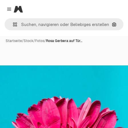
Magnific
Close menu
Nach B
Startseite
/
Stock
/
Fotos
/
Rosa Gerbera auf Tür…