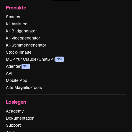
Produkte
Spaces
KI-Assistent
KI-Bildgenerator
KI-Videogenerator
KI-Stimmengenerator
Stock-Inhalte
MCP für Claude/ChatGPT
Neu
Agenten
Neu
API
Mobile App
Alle Magnific-Tools
Loslegen
Academy
Dokumentation
Support