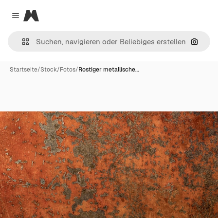
Magnific
Close menu
Nach B
Startseite
/
Stock
/
Fotos
/
Rostiger metallische…