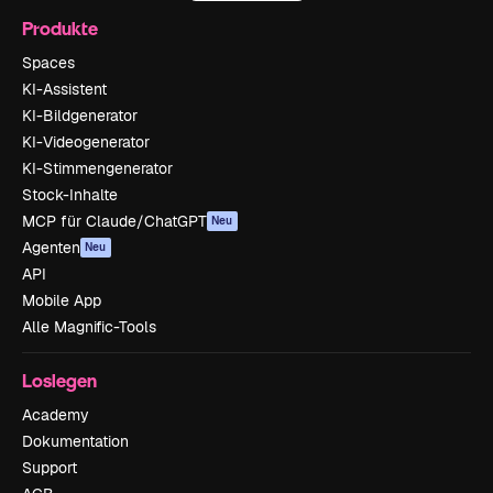
Produkte
Spaces
KI-Assistent
KI-Bildgenerator
KI-Videogenerator
KI-Stimmengenerator
Stock-Inhalte
MCP für Claude/ChatGPT
Neu
Agenten
Neu
API
Mobile App
Alle Magnific-Tools
Loslegen
Academy
Dokumentation
Support