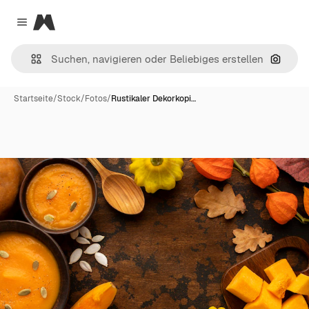
Magnific
Close menu
Nach B
Startseite
/
Stock
/
Fotos
/
Rustikaler Dekorkopi…