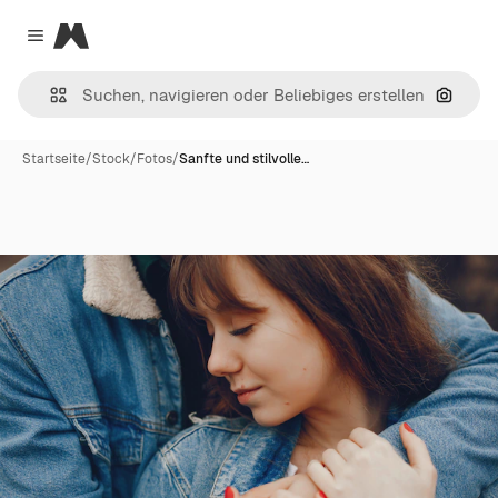
Magnific
Close menu
Nach B
Startseite
/
Stock
/
Fotos
/
Sanfte und stilvolle…