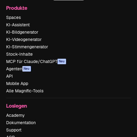
Produkte
Spaces
KI-Assistent
KI-Bildgenerator
KI-Videogenerator
KI-Stimmengenerator
Stock-Inhalte
MCP für Claude/ChatGPT
Neu
Agenten
Neu
API
Mobile App
Alle Magnific-Tools
Loslegen
Academy
Dokumentation
Support