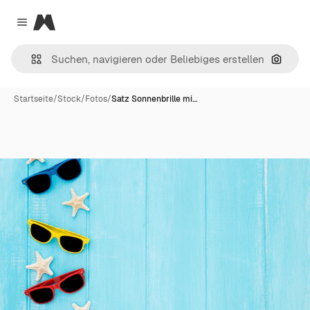
Magnific
Close menu
Nach B
Startseite
/
Stock
/
Fotos
/
Satz Sonnenbrille mi…