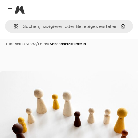
Magnific
Close menu
Nach B
Startseite
/
Stock
/
Fotos
/
Schachholzstücke in …