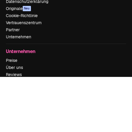
Datenschutzerklärung
Originale
Neu
Cookie-Richtlinie
Vertrauenszentrum
Partner
Unternehmen
Unternehmen
Preise
Über uns
Reviews
Karriere
Suchtrends
Blog
Veranstaltungen
Slidesgo
Deine Inhalte verkaufen
Pressesaal
Suchst du nach magnific.ai