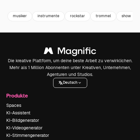
Premium
Premium
Generiert von KI
Premium
Premium
musiker
instrumente
rockstar
trommel
show
Die kreative Plattform, um deine beste Arbeit zu verwirklichen.
Mehr als 1 Million Abonnenten unter Kreativen, Unternehmen,
Agenturen und Studios.
Deutsch
Produkte
Spaces
KI-Assistent
KI-Bildgenerator
KI-Videogenerator
KI-Stimmengenerator