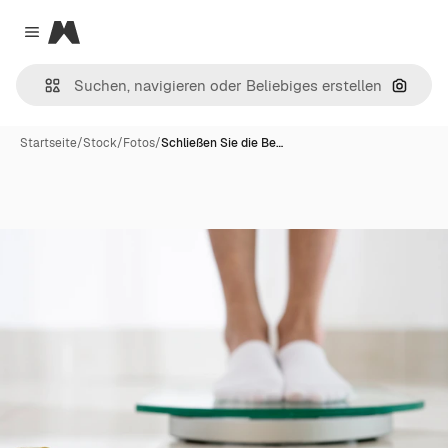
Magnific
Close menu
Nach B
Startseite
/
Stock
/
Fotos
/
Schließen Sie die Be…