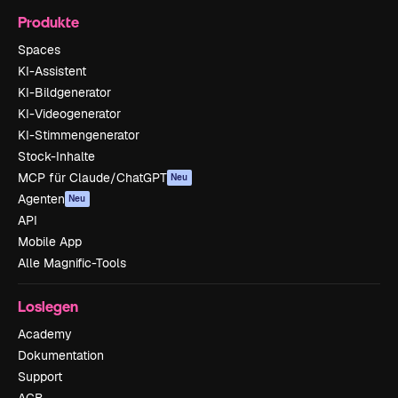
Produkte
Spaces
KI-Assistent
KI-Bildgenerator
KI-Videogenerator
KI-Stimmengenerator
Stock-Inhalte
MCP für Claude/ChatGPT
Neu
Agenten
Neu
API
Mobile App
Alle Magnific-Tools
Loslegen
Academy
Dokumentation
Support
AGB