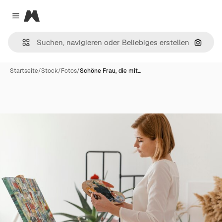
Magnific
Close menu
Nach B
Startseite
/
Stock
/
Fotos
/
Schöne Frau, die mit…