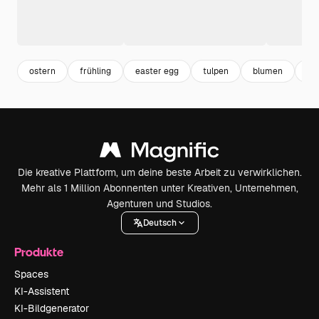
ostern
frühling
easter egg
tulpen
blumen
bl
Die kreative Plattform, um deine beste Arbeit zu verwirklichen.
Mehr als 1 Million Abonnenten unter Kreativen, Unternehmen,
Agenturen und Studios.
Deutsch
Produkte
Spaces
KI-Assistent
KI-Bildgenerator