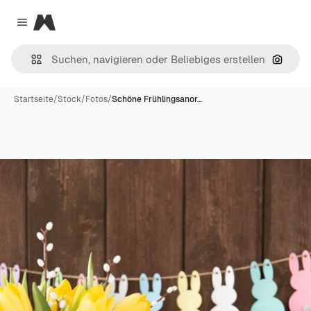
Magnific
Close menu
Nach B
Startseite
/
Stock
/
Fotos
/
Schöne Frühlingsanor…