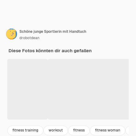
Schöne junge Sportlerin mit Handtuch
drobotdean
Diese Fotos könnten dir auch gefallen
fitness training
workout
fitness
fitness woman
sp