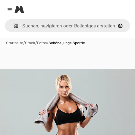
Magnific
Close menu
Nach B
Startseite
/
Stock
/
Fotos
/
Schöne junge Sportle…