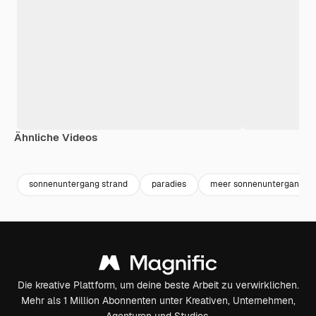
Ähnliche Videos
Premium
Premium
Premium
Premium
sonnenuntergang strand
paradies
meer sonnenuntergang
Die kreative Plattform, um deine beste Arbeit zu verwirklichen.
Mehr als 1 Million Abonnenten unter Kreativen, Unternehmen,
Agenturen und Studios.