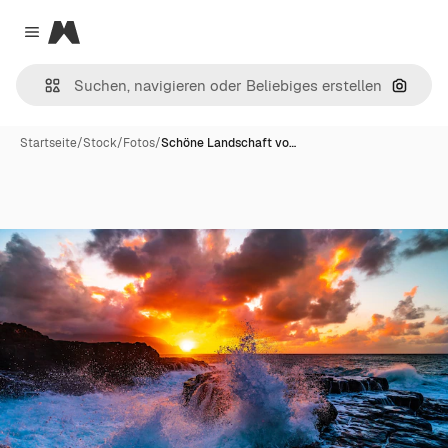
Magnific
Close menu
Nach B
Startseite
/
Stock
/
Fotos
/
Schöne Landschaft vo…