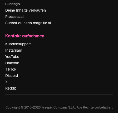
Slidesgo
Deine Inhalte verkaufen
Pressesaal
Suchst du nach magnific.ai
Kontakt aufnehmen
Kundensupport
Instagram
YouTube
LinkedIn
TikTok
Discord
X
Reddit
Copyright © 2010-
2026
Freepik Company S.L.U.
Alle Rechte vorbehalten
.