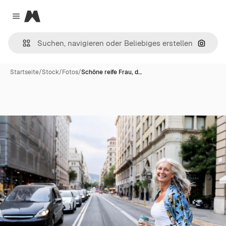
Magnific
Close menu
Nach B
Startseite
/
Stock
/
Fotos
/
Schöne reife Frau, d…