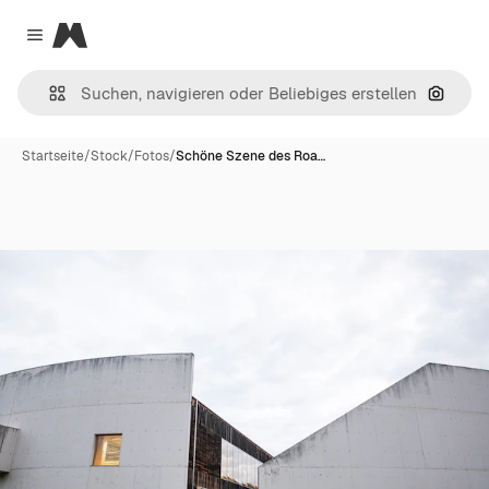
Magnific
Close menu
Nach B
Startseite
/
Stock
/
Fotos
/
Schöne Szene des Roa…