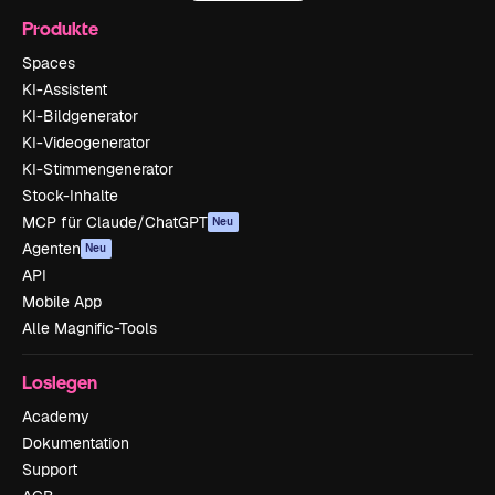
Produkte
Spaces
KI-Assistent
KI-Bildgenerator
KI-Videogenerator
KI-Stimmengenerator
Stock-Inhalte
MCP für Claude/ChatGPT
Neu
Agenten
Neu
API
Mobile App
Alle Magnific-Tools
Loslegen
Academy
Dokumentation
Support