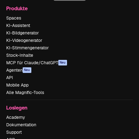
Produkte
Spaces
KI-Assistent
KI-Bildgenerator
KI-Videogenerator
KI-Stimmengenerator
Stock-Inhalte
MCP für Claude/ChatGPT
Neu
Agenten
Neu
API
Mobile App
Alle Magnific-Tools
Loslegen
Academy
Dokumentation
Support