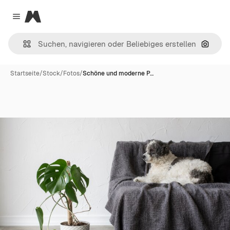
Magnific
Close menu
Nach B
Startseite
/
Stock
/
Fotos
/
Schöne und moderne P…