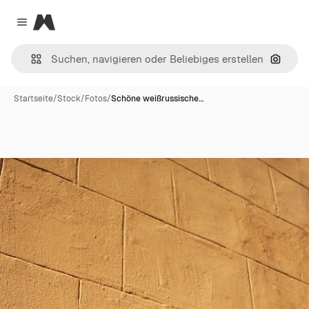
Magnific
Close menu
Nach B
Startseite
/
Stock
/
Fotos
/
Schöne weißrussische…