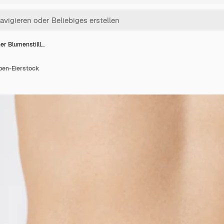
er Blumenstilll…
ben-Eierstock