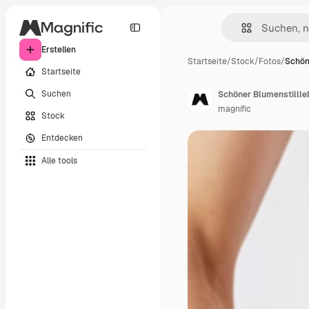
Erstellen
Startseite
/
Stock
/
Fotos
/
Schön
Startseite
Suchen
Schöner Blumenstillle
magnific
Stock
Entdecken
Alle tools