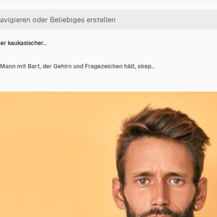
er kaukasischer…
Schöner kaukasischer Mann mit Bart, der Gehirn und Fragezeichen hält, skeptisch und nervös, runzelt die Stirn wegen des Problems. Negativer Mensch.