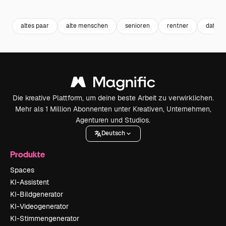
Premium
Premium
Premium
Premium
altes paar
alte menschen
senioren
rentner
dating
Die kreative Plattform, um deine beste Arbeit zu verwirklichen.
Mehr als 1 Million Abonnenten unter Kreativen, Unternehmen,
Agenturen und Studios.
Deutsch
Produkte
Spaces
KI-Assistent
KI-Bildgenerator
KI-Videogenerator
KI-Stimmengenerator