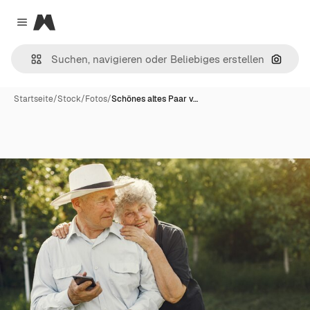
Magnific
Close menu
Nach B
Startseite
/
Stock
/
Fotos
/
Schönes altes Paar v…