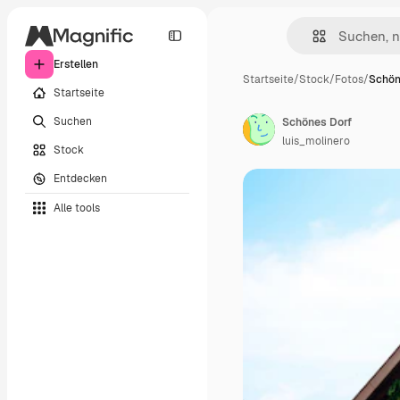
Erstellen
Startseite
/
Stock
/
Fotos
/
Schön
Startseite
Suchen
Schönes Dorf
luis_molinero
Stock
Entdecken
Alle tools