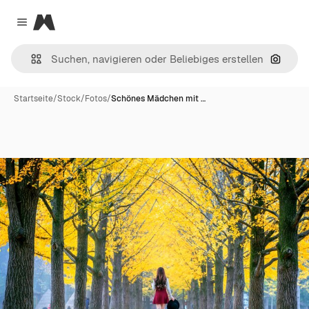
Magnific
Close menu
Nach B
Startseite
/
Stock
/
Fotos
/
Schönes Mädchen mit …