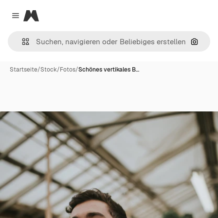
Magnific
Close menu
Nach B
Startseite
/
Stock
/
Fotos
/
Schönes vertikales B…