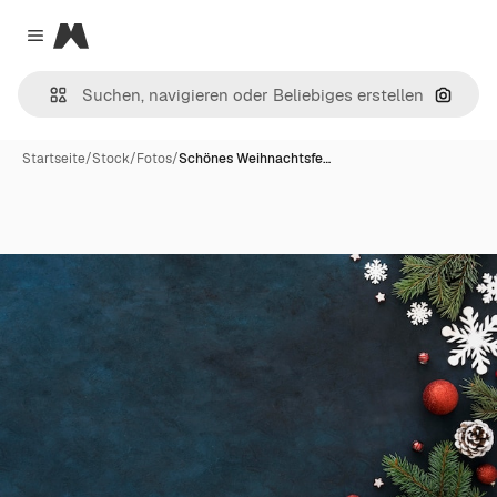
Magnific
Close menu
Nach B
Startseite
/
Stock
/
Fotos
/
Schönes Weihnachtsfe…