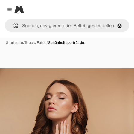
Magnific
Close menu
Nach B
Startseite
/
Stock
/
Fotos
/
Schönheitsporträt de…