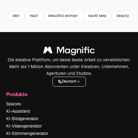
Premium
Premium
Generiert von KI
Premium
Premium
Generiert v
skin
haut
beautiful woman
nackt sexy
beauty
Die kreative Plattform, um deine beste Arbeit zu verwirklichen.
Mehr als 1 Million Abonnenten unter Kreativen, Unternehmen,
Agenturen und Studios.
Deutsch
Produkte
Spaces
KI-Assistent
KI-Bildgenerator
KI-Videogenerator
KI-Stimmengenerator