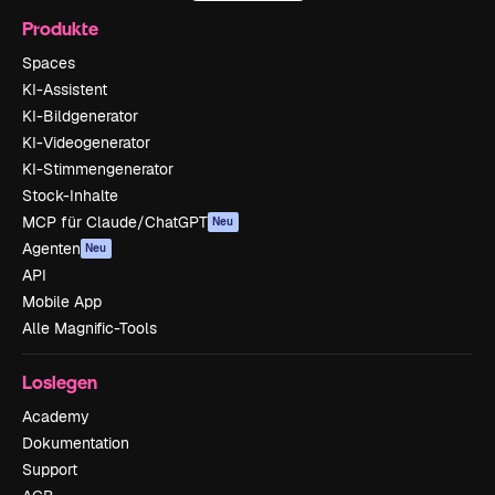
Produkte
Spaces
KI-Assistent
KI-Bildgenerator
KI-Videogenerator
KI-Stimmengenerator
Stock-Inhalte
MCP für Claude/ChatGPT
Neu
Agenten
Neu
API
Mobile App
Alle Magnific-Tools
Loslegen
Academy
Dokumentation
Support