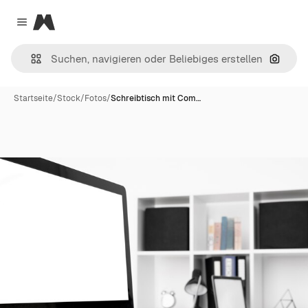
Magnific
Close menu
Nach B
Startseite
/
Stock
/
Fotos
/
Schreibtisch mit Com…