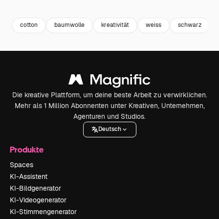
Premium
Premium
Premium
Premium
cotton
baumwolle
kreativität
weiss
schwarz
Die kreative Plattform, um deine beste Arbeit zu verwirklichen.
Mehr als 1 Million Abonnenten unter Kreativen, Unternehmen,
Agenturen und Studios.
Deutsch
Produkte
Spaces
KI-Assistent
KI-Bildgenerator
KI-Videogenerator
KI-Stimmengenerator