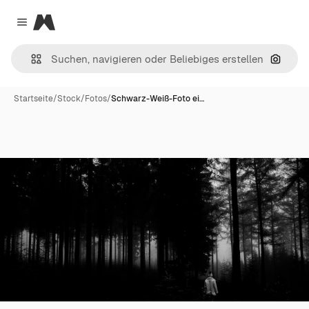
Magnific
Close menu
Nach B
Startseite
/
Stock
/
Fotos
/
Schwarz-Weiß-Foto ei…